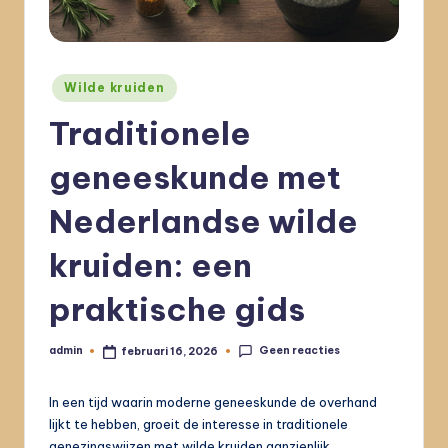
Geplaatst
Wilde kruiden
in
Traditionele
geneeskunde met
Nederlandse wilde
kruiden: een
praktische gids
Geen reacties
admin
februari 16, 2026
Geplaatst
door
In een tijd waarin moderne geneeskunde de overhand
lijkt te hebben, groeit de interesse in traditionele
genezingswijzen met wilde kruiden aanzienlijk.