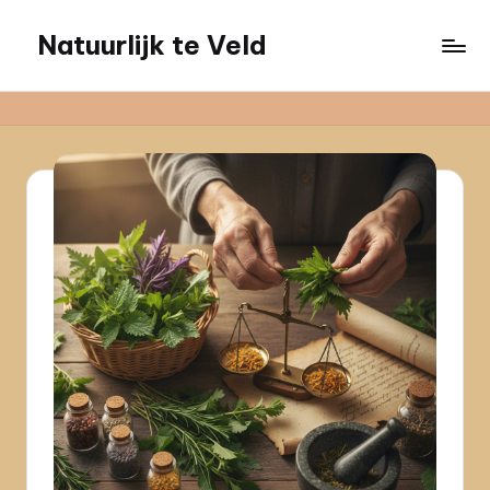
Natuurlijk te Veld
Ga
naar
de
inhoud