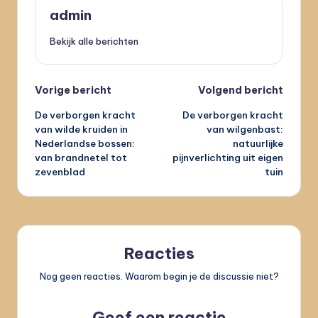
admin
Bekijk alle berichten
Bericht
Vorige bericht
Volgend bericht
De verborgen kracht
De verborgen kracht
navigatie
van wilde kruiden in
van wilgenbast:
Nederlandse bossen:
natuurlijke
van brandnetel tot
pijnverlichting uit eigen
zevenblad
tuin
Reacties
Nog geen reacties. Waarom begin je de discussie niet?
Geef een reactie